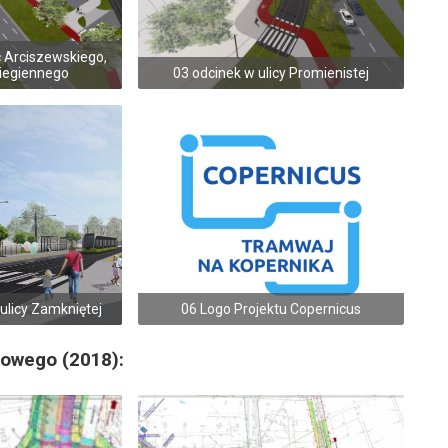
c Arciszewskiego,
iegiennego
03 odcinek w ulicy Promienistej
ulicy Zamkniętej
06 Logo Projektu Copernicus
kowego (2018):