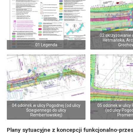
02 skrzyżowanie 
Hetmańska, Arc
01 Legenda
Grocho
04 odcinek w ulicy Pogodnej (od ulicy
05 odcinek w ulicy
Ściegiennego do ulicy
(od ulicy Pogod
Rembertowskiej)
Promieni
Plany sytuacyjne z koncepcji funkcjonalno-przes