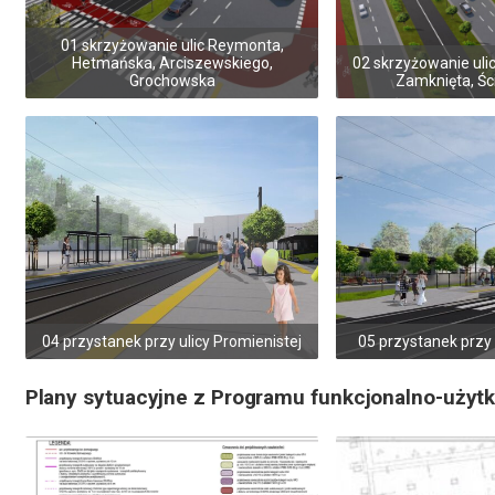
01 skrzyżowanie ulic Reymonta,
Hetmańska, Arciszewskiego,
02 skrzyżowanie uli
Grochowska
Zamknięta, Śc
04 przystanek przy ulicy Promienistej
05 przystanek przy 
Plany sytuacyjne z Programu funkcjonalno-użyt