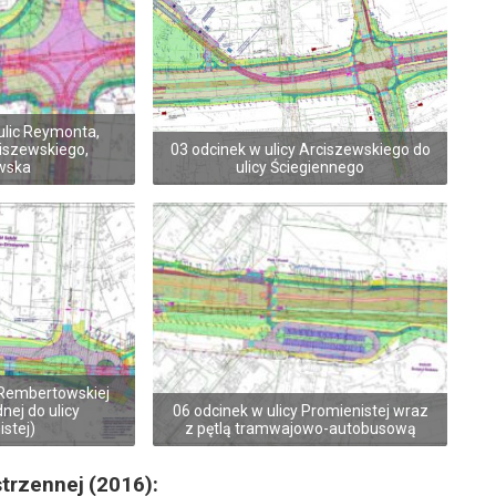
ulic Reymonta,
iszewskiego,
03 odcinek w ulicy Arciszewskiego do
wska
ulicy Ściegiennego
 Rembertowskiej
nej do ulicy
06 odcinek w ulicy Promienistej wraz
stej)
z pętlą tramwajowo-autobusową
trzennej (2016):