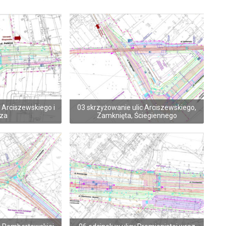
 Arciszewskiego i
03 skrzyżowanie ulic Arciszewskiego,
cza
Zamknięta, Ściegiennego