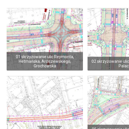
01 skrzyżowanie ulic Reymonta,
Hetmańska, Arciszewskiego,
02 skrzyżowanie ulic
Grochowska
Pala