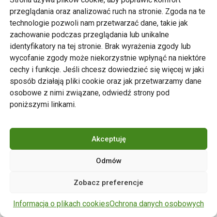
przeglądania oraz analizować ruch na stronie. Zgoda na te
technologie pozwoli nam przetwarzać dane, takie jak
zachowanie podczas przeglądania lub unikalne
Zarząd Transportu Miejskiego w Poznaniu
identyfikatory na tej stronie. Brak wyrażenia zgody lub
Napisz do nas
wycofanie zgody może niekorzystnie wpłynąć na niektóre
tel. 61 646 33 44
cechy i funkcje. Jeśli chcesz dowiedzieć się więcej w jaki
ul. Matejki 59, 60-770 Poznań
sposób działają pliki cookie oraz jak przetwarzamy dane
osobowe z nimi związane, odwiedź strony pod
poniższymi linkami.
Akceptuję
Odmów
Copyright © 2024 ZTM Poznań. Wszelkie prawa
Zobacz preferencje
zastrzeżone.
wdrożenie strony
POZitive.pl
Informacja o plikach cookies
Ochrona danych osobowych