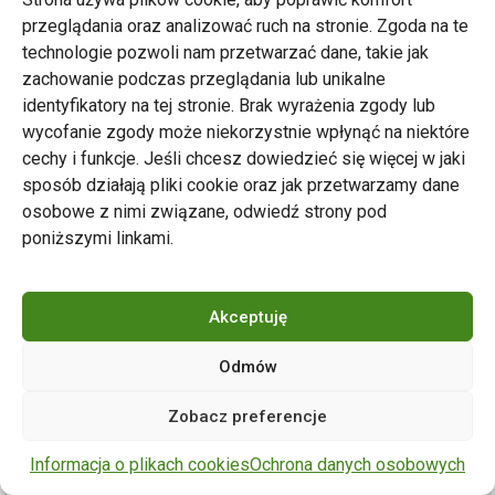
przeglądania oraz analizować ruch na stronie. Zgoda na te
technologie pozwoli nam przetwarzać dane, takie jak
zachowanie podczas przeglądania lub unikalne
Zarząd Transportu Miejskiego w Poznaniu
identyfikatory na tej stronie. Brak wyrażenia zgody lub
Napisz do nas
wycofanie zgody może niekorzystnie wpłynąć na niektóre
tel. 61 646 33 44
cechy i funkcje. Jeśli chcesz dowiedzieć się więcej w jaki
ul. Matejki 59, 60-770 Poznań
sposób działają pliki cookie oraz jak przetwarzamy dane
osobowe z nimi związane, odwiedź strony pod
poniższymi linkami.
Akceptuję
Odmów
Copyright © 2024 ZTM Poznań. Wszelkie prawa
Zobacz preferencje
zastrzeżone.
wdrożenie strony
POZitive.pl
Informacja o plikach cookies
Ochrona danych osobowych