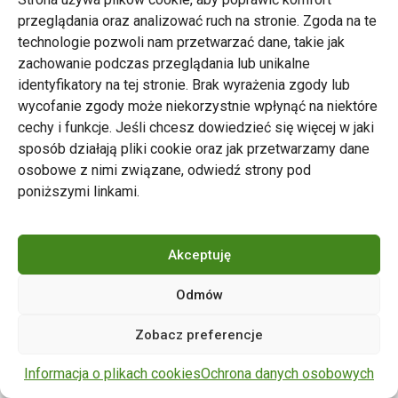
przeglądania oraz analizować ruch na stronie. Zgoda na te
technologie pozwoli nam przetwarzać dane, takie jak
zachowanie podczas przeglądania lub unikalne
Zarząd Transportu Miejskiego w Poznaniu
identyfikatory na tej stronie. Brak wyrażenia zgody lub
Napisz do nas
wycofanie zgody może niekorzystnie wpłynąć na niektóre
tel. 61 646 33 44
cechy i funkcje. Jeśli chcesz dowiedzieć się więcej w jaki
ul. Matejki 59, 60-770 Poznań
sposób działają pliki cookie oraz jak przetwarzamy dane
osobowe z nimi związane, odwiedź strony pod
poniższymi linkami.
Akceptuję
Odmów
Copyright © 2024 ZTM Poznań. Wszelkie prawa
Zobacz preferencje
zastrzeżone.
wdrożenie strony
POZitive.pl
Informacja o plikach cookies
Ochrona danych osobowych