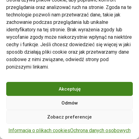
przeglądania oraz analizować ruch na stronie. Zgoda na te
technologie pozwoli nam przetwarzać dane, takie jak
zachowanie podczas przeglądania lub unikalne
Zarząd Transportu Miejskiego w Poznaniu
identyfikatory na tej stronie. Brak wyrażenia zgody lub
Napisz do nas
wycofanie zgody może niekorzystnie wpłynąć na niektóre
tel. 61 646 33 44
cechy i funkcje. Jeśli chcesz dowiedzieć się więcej w jaki
ul. Matejki 59, 60-770 Poznań
sposób działają pliki cookie oraz jak przetwarzamy dane
osobowe z nimi związane, odwiedź strony pod
poniższymi linkami.
Akceptuję
Odmów
Copyright © 2024 ZTM Poznań. Wszelkie prawa
Zobacz preferencje
zastrzeżone.
wdrożenie strony
POZitive.pl
Informacja o plikach cookies
Ochrona danych osobowych