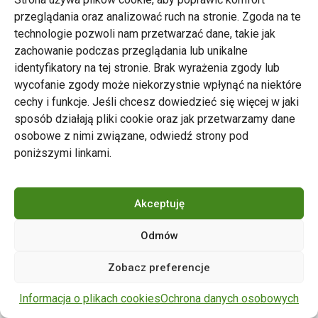
przeglądania oraz analizować ruch na stronie. Zgoda na te
technologie pozwoli nam przetwarzać dane, takie jak
zachowanie podczas przeglądania lub unikalne
Zarząd Transportu Miejskiego w Poznaniu
identyfikatory na tej stronie. Brak wyrażenia zgody lub
Napisz do nas
wycofanie zgody może niekorzystnie wpłynąć na niektóre
tel. 61 646 33 44
cechy i funkcje. Jeśli chcesz dowiedzieć się więcej w jaki
ul. Matejki 59, 60-770 Poznań
sposób działają pliki cookie oraz jak przetwarzamy dane
osobowe z nimi związane, odwiedź strony pod
poniższymi linkami.
Akceptuję
Odmów
Copyright © 2024 ZTM Poznań. Wszelkie prawa
Zobacz preferencje
zastrzeżone.
wdrożenie strony
POZitive.pl
Informacja o plikach cookies
Ochrona danych osobowych