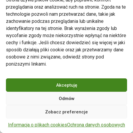
przeglądania oraz analizować ruch na stronie. Zgoda na te
technologie pozwoli nam przetwarzać dane, takie jak
zachowanie podczas przeglądania lub unikalne
Zarząd Transportu Miejskiego w Poznaniu
identyfikatory na tej stronie. Brak wyrażenia zgody lub
Napisz do nas
wycofanie zgody może niekorzystnie wpłynąć na niektóre
tel. 61 646 33 44
cechy i funkcje. Jeśli chcesz dowiedzieć się więcej w jaki
ul. Matejki 59, 60-770 Poznań
sposób działają pliki cookie oraz jak przetwarzamy dane
osobowe z nimi związane, odwiedź strony pod
poniższymi linkami.
Akceptuję
Odmów
Copyright © 2024 ZTM Poznań. Wszelkie prawa
Zobacz preferencje
zastrzeżone.
wdrożenie strony
POZitive.pl
Informacja o plikach cookies
Ochrona danych osobowych