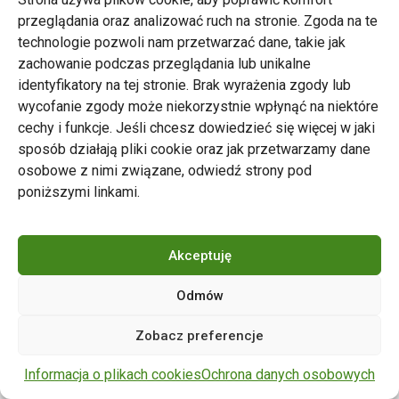
przeglądania oraz analizować ruch na stronie. Zgoda na te
technologie pozwoli nam przetwarzać dane, takie jak
zachowanie podczas przeglądania lub unikalne
Zarząd Transportu Miejskiego w Poznaniu
identyfikatory na tej stronie. Brak wyrażenia zgody lub
Napisz do nas
wycofanie zgody może niekorzystnie wpłynąć na niektóre
tel. 61 646 33 44
cechy i funkcje. Jeśli chcesz dowiedzieć się więcej w jaki
ul. Matejki 59, 60-770 Poznań
sposób działają pliki cookie oraz jak przetwarzamy dane
osobowe z nimi związane, odwiedź strony pod
poniższymi linkami.
Akceptuję
Odmów
Copyright © 2024 ZTM Poznań. Wszelkie prawa
Zobacz preferencje
zastrzeżone.
wdrożenie strony
POZitive.pl
Informacja o plikach cookies
Ochrona danych osobowych