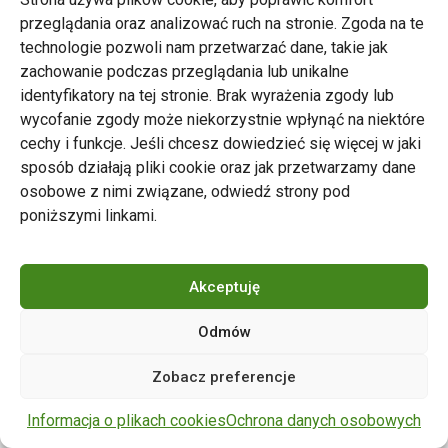
przeglądania oraz analizować ruch na stronie. Zgoda na te
technologie pozwoli nam przetwarzać dane, takie jak
zachowanie podczas przeglądania lub unikalne
Zarząd Transportu Miejskiego w Poznaniu
identyfikatory na tej stronie. Brak wyrażenia zgody lub
Napisz do nas
wycofanie zgody może niekorzystnie wpłynąć na niektóre
tel. 61 646 33 44
cechy i funkcje. Jeśli chcesz dowiedzieć się więcej w jaki
ul. Matejki 59, 60-770 Poznań
sposób działają pliki cookie oraz jak przetwarzamy dane
osobowe z nimi związane, odwiedź strony pod
poniższymi linkami.
Akceptuję
Odmów
Copyright © 2024 ZTM Poznań. Wszelkie prawa
Zobacz preferencje
zastrzeżone.
wdrożenie strony
POZitive.pl
Informacja o plikach cookies
Ochrona danych osobowych