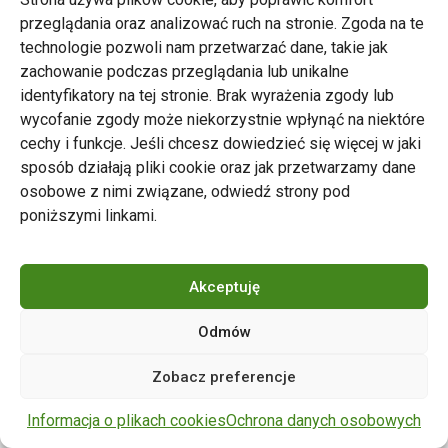
przeglądania oraz analizować ruch na stronie. Zgoda na te
technologie pozwoli nam przetwarzać dane, takie jak
zachowanie podczas przeglądania lub unikalne
Zarząd Transportu Miejskiego w Poznaniu
identyfikatory na tej stronie. Brak wyrażenia zgody lub
Napisz do nas
wycofanie zgody może niekorzystnie wpłynąć na niektóre
tel. 61 646 33 44
cechy i funkcje. Jeśli chcesz dowiedzieć się więcej w jaki
ul. Matejki 59, 60-770 Poznań
sposób działają pliki cookie oraz jak przetwarzamy dane
osobowe z nimi związane, odwiedź strony pod
poniższymi linkami.
Akceptuję
Odmów
Copyright © 2024 ZTM Poznań. Wszelkie prawa
Zobacz preferencje
zastrzeżone.
wdrożenie strony
POZitive.pl
Informacja o plikach cookies
Ochrona danych osobowych