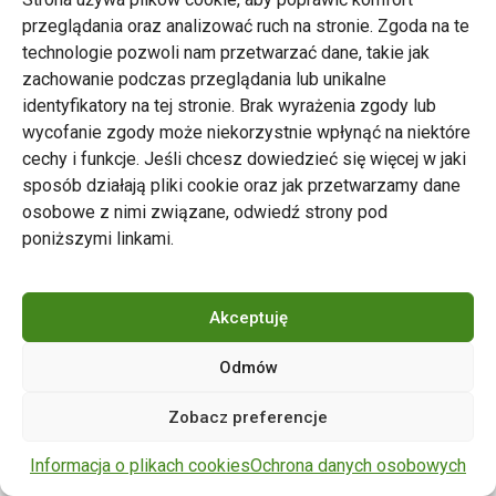
przeglądania oraz analizować ruch na stronie. Zgoda na te
technologie pozwoli nam przetwarzać dane, takie jak
zachowanie podczas przeglądania lub unikalne
Zarząd Transportu Miejskiego w Poznaniu
identyfikatory na tej stronie. Brak wyrażenia zgody lub
Napisz do nas
wycofanie zgody może niekorzystnie wpłynąć na niektóre
tel. 61 646 33 44
cechy i funkcje. Jeśli chcesz dowiedzieć się więcej w jaki
ul. Matejki 59, 60-770 Poznań
sposób działają pliki cookie oraz jak przetwarzamy dane
osobowe z nimi związane, odwiedź strony pod
poniższymi linkami.
Akceptuję
Odmów
Copyright © 2024 ZTM Poznań. Wszelkie prawa
Zobacz preferencje
zastrzeżone.
wdrożenie strony
POZitive.pl
Informacja o plikach cookies
Ochrona danych osobowych