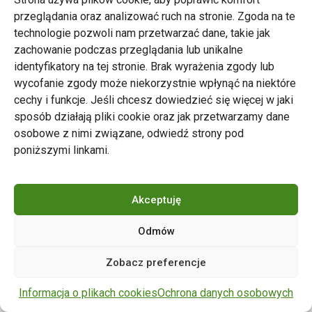
przeglądania oraz analizować ruch na stronie. Zgoda na te
technologie pozwoli nam przetwarzać dane, takie jak
zachowanie podczas przeglądania lub unikalne
Zarząd Transportu Miejskiego w Poznaniu
identyfikatory na tej stronie. Brak wyrażenia zgody lub
Napisz do nas
wycofanie zgody może niekorzystnie wpłynąć na niektóre
tel. 61 646 33 44
cechy i funkcje. Jeśli chcesz dowiedzieć się więcej w jaki
ul. Matejki 59, 60-770 Poznań
sposób działają pliki cookie oraz jak przetwarzamy dane
osobowe z nimi związane, odwiedź strony pod
poniższymi linkami.
Akceptuję
Odmów
Copyright © 2024 ZTM Poznań. Wszelkie prawa
Zobacz preferencje
zastrzeżone.
wdrożenie strony
POZitive.pl
Informacja o plikach cookies
Ochrona danych osobowych