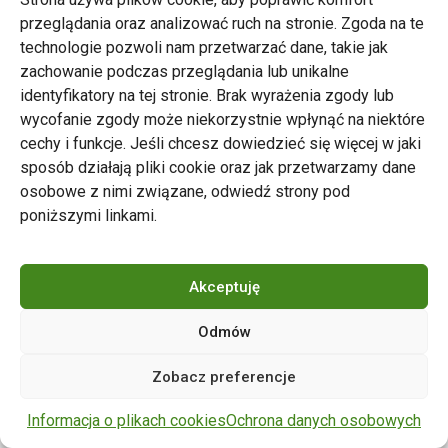
przeglądania oraz analizować ruch na stronie. Zgoda na te
technologie pozwoli nam przetwarzać dane, takie jak
zachowanie podczas przeglądania lub unikalne
Zarząd Transportu Miejskiego w Poznaniu
identyfikatory na tej stronie. Brak wyrażenia zgody lub
Napisz do nas
wycofanie zgody może niekorzystnie wpłynąć na niektóre
tel. 61 646 33 44
cechy i funkcje. Jeśli chcesz dowiedzieć się więcej w jaki
ul. Matejki 59, 60-770 Poznań
sposób działają pliki cookie oraz jak przetwarzamy dane
osobowe z nimi związane, odwiedź strony pod
poniższymi linkami.
Akceptuję
Odmów
Copyright © 2024 ZTM Poznań. Wszelkie prawa
Zobacz preferencje
zastrzeżone.
wdrożenie strony
POZitive.pl
Informacja o plikach cookies
Ochrona danych osobowych