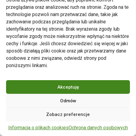
przeglądania oraz analizować ruch na stronie. Zgoda na te
technologie pozwoli nam przetwarzać dane, takie jak
zachowanie podczas przeglądania lub unikalne
Zarząd Transportu Miejskiego w Poznaniu
identyfikatory na tej stronie. Brak wyrażenia zgody lub
Napisz do nas
wycofanie zgody może niekorzystnie wpłynąć na niektóre
tel. 61 646 33 44
cechy i funkcje. Jeśli chcesz dowiedzieć się więcej w jaki
ul. Matejki 59, 60-770 Poznań
sposób działają pliki cookie oraz jak przetwarzamy dane
osobowe z nimi związane, odwiedź strony pod
poniższymi linkami.
Akceptuję
Odmów
Copyright © 2024 ZTM Poznań. Wszelkie prawa
Zobacz preferencje
zastrzeżone.
wdrożenie strony
POZitive.pl
Informacja o plikach cookies
Ochrona danych osobowych