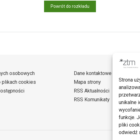
Powrót do rozkładu
nych osobowych
Dane kontaktowe
Strona uż
o plikach cookies
Mapa strony
analizowa
dostępności
RSS Aktualności
przetwarz
RSS Komunikaty
unikalne i
wycofanie
funkcje. 
pliki coo
odwiedź s