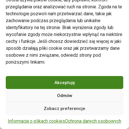
przeglądania oraz analizować ruch na stronie. Zgoda na te
technologie pozwoli nam przetwarzać dane, takie jak
zachowanie podczas przeglądania lub unikalne
Zarząd Transportu Miejskiego w Poznaniu
identyfikatory na tej stronie. Brak wyrażenia zgody lub
Napisz do nas
wycofanie zgody może niekorzystnie wpłynąć na niektóre
tel. 61 646 33 44
cechy i funkcje. Jeśli chcesz dowiedzieć się więcej w jaki
ul. Matejki 59, 60-770 Poznań
sposób działają pliki cookie oraz jak przetwarzamy dane
osobowe z nimi związane, odwiedź strony pod
poniższymi linkami.
Akceptuję
Odmów
Copyright © 2024 ZTM Poznań. Wszelkie prawa
Zobacz preferencje
zastrzeżone.
wdrożenie strony
POZitive.pl
Informacja o plikach cookies
Ochrona danych osobowych