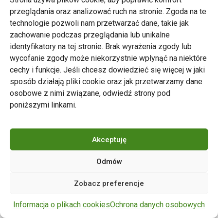
przeglądania oraz analizować ruch na stronie. Zgoda na te
technologie pozwoli nam przetwarzać dane, takie jak
zachowanie podczas przeglądania lub unikalne
Zarząd Transportu Miejskiego w Poznaniu
identyfikatory na tej stronie. Brak wyrażenia zgody lub
Napisz do nas
wycofanie zgody może niekorzystnie wpłynąć na niektóre
tel. 61 646 33 44
cechy i funkcje. Jeśli chcesz dowiedzieć się więcej w jaki
ul. Matejki 59, 60-770 Poznań
sposób działają pliki cookie oraz jak przetwarzamy dane
osobowe z nimi związane, odwiedź strony pod
poniższymi linkami.
Akceptuję
Odmów
Copyright © 2024 ZTM Poznań. Wszelkie prawa
Zobacz preferencje
zastrzeżone.
wdrożenie strony
POZitive.pl
Informacja o plikach cookies
Ochrona danych osobowych