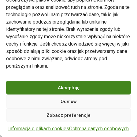
przeglądania oraz analizować ruch na stronie. Zgoda na te
technologie pozwoli nam przetwarzać dane, takie jak
zachowanie podczas przeglądania lub unikalne
Zarząd Transportu Miejskiego w Poznaniu
identyfikatory na tej stronie. Brak wyrażenia zgody lub
Napisz do nas
wycofanie zgody może niekorzystnie wpłynąć na niektóre
tel. 61 646 33 44
cechy i funkcje. Jeśli chcesz dowiedzieć się więcej w jaki
ul. Matejki 59, 60-770 Poznań
sposób działają pliki cookie oraz jak przetwarzamy dane
osobowe z nimi związane, odwiedź strony pod
poniższymi linkami.
Akceptuję
Odmów
Copyright © 2024 ZTM Poznań. Wszelkie prawa
Zobacz preferencje
zastrzeżone.
wdrożenie strony
POZitive.pl
Informacja o plikach cookies
Ochrona danych osobowych