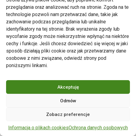
przeglądania oraz analizować ruch na stronie. Zgoda na te
technologie pozwoli nam przetwarzać dane, takie jak
zachowanie podczas przeglądania lub unikalne
Zarząd Transportu Miejskiego w Poznaniu
identyfikatory na tej stronie. Brak wyrażenia zgody lub
Napisz do nas
wycofanie zgody może niekorzystnie wpłynąć na niektóre
tel. 61 646 33 44
cechy i funkcje. Jeśli chcesz dowiedzieć się więcej w jaki
ul. Matejki 59, 60-770 Poznań
sposób działają pliki cookie oraz jak przetwarzamy dane
osobowe z nimi związane, odwiedź strony pod
poniższymi linkami.
Akceptuję
Odmów
Copyright © 2024 ZTM Poznań. Wszelkie prawa
Zobacz preferencje
zastrzeżone.
wdrożenie strony
POZitive.pl
Informacja o plikach cookies
Ochrona danych osobowych