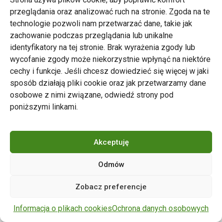
przeglądania oraz analizować ruch na stronie. Zgoda na te
technologie pozwoli nam przetwarzać dane, takie jak
zachowanie podczas przeglądania lub unikalne
Zarząd Transportu Miejskiego w Poznaniu
identyfikatory na tej stronie. Brak wyrażenia zgody lub
Napisz do nas
wycofanie zgody może niekorzystnie wpłynąć na niektóre
tel. 61 646 33 44
cechy i funkcje. Jeśli chcesz dowiedzieć się więcej w jaki
ul. Matejki 59, 60-770 Poznań
sposób działają pliki cookie oraz jak przetwarzamy dane
osobowe z nimi związane, odwiedź strony pod
poniższymi linkami.
Akceptuję
Odmów
Copyright © 2024 ZTM Poznań. Wszelkie prawa
Zobacz preferencje
zastrzeżone.
wdrożenie strony
POZitive.pl
Informacja o plikach cookies
Ochrona danych osobowych