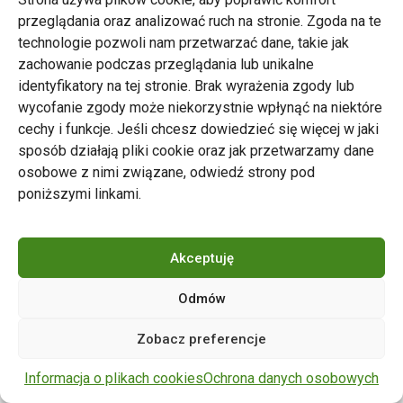
przeglądania oraz analizować ruch na stronie. Zgoda na te
technologie pozwoli nam przetwarzać dane, takie jak
zachowanie podczas przeglądania lub unikalne
Zarząd Transportu Miejskiego w Poznaniu
identyfikatory na tej stronie. Brak wyrażenia zgody lub
Napisz do nas
wycofanie zgody może niekorzystnie wpłynąć na niektóre
tel. 61 646 33 44
cechy i funkcje. Jeśli chcesz dowiedzieć się więcej w jaki
ul. Matejki 59, 60-770 Poznań
sposób działają pliki cookie oraz jak przetwarzamy dane
osobowe z nimi związane, odwiedź strony pod
poniższymi linkami.
Akceptuję
Odmów
Copyright © 2024 ZTM Poznań. Wszelkie prawa
Zobacz preferencje
zastrzeżone.
wdrożenie strony
POZitive.pl
Informacja o plikach cookies
Ochrona danych osobowych