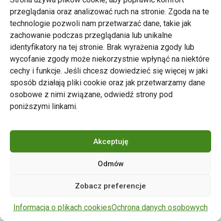
przeglądania oraz analizować ruch na stronie. Zgoda na te
technologie pozwoli nam przetwarzać dane, takie jak
zachowanie podczas przeglądania lub unikalne
Zarząd Transportu Miejskiego w Poznaniu
identyfikatory na tej stronie. Brak wyrażenia zgody lub
Napisz do nas
wycofanie zgody może niekorzystnie wpłynąć na niektóre
tel. 61 646 33 44
cechy i funkcje. Jeśli chcesz dowiedzieć się więcej w jaki
ul. Matejki 59, 60-770 Poznań
sposób działają pliki cookie oraz jak przetwarzamy dane
osobowe z nimi związane, odwiedź strony pod
poniższymi linkami.
Akceptuję
Odmów
Copyright © 2024 ZTM Poznań. Wszelkie prawa
Zobacz preferencje
zastrzeżone.
wdrożenie strony
POZitive.pl
Informacja o plikach cookies
Ochrona danych osobowych