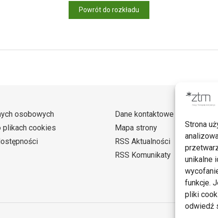
Powrót do rozkładu
nych osobowych
Dane kontaktowe
Strona uż
o plikach cookies
Mapa strony
analizowa
dostępności
RSS Aktualności
przetwarz
RSS Komunikaty
unikalne i
wycofanie
funkcje. 
pliki coo
odwiedź s