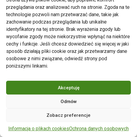
przeglądania oraz analizować ruch na stronie. Zgoda na te
technologie pozwoli nam przetwarzać dane, takie jak
zachowanie podczas przeglądania lub unikalne
Zarząd Transportu Miejskiego w Poznaniu
identyfikatory na tej stronie. Brak wyrażenia zgody lub
Napisz do nas
wycofanie zgody może niekorzystnie wpłynąć na niektóre
tel. 61 646 33 44
cechy i funkcje. Jeśli chcesz dowiedzieć się więcej w jaki
ul. Matejki 59, 60-770 Poznań
sposób działają pliki cookie oraz jak przetwarzamy dane
osobowe z nimi związane, odwiedź strony pod
poniższymi linkami.
Akceptuję
Odmów
Copyright © 2024 ZTM Poznań. Wszelkie prawa
Zobacz preferencje
zastrzeżone.
wdrożenie strony
POZitive.pl
Informacja o plikach cookies
Ochrona danych osobowych