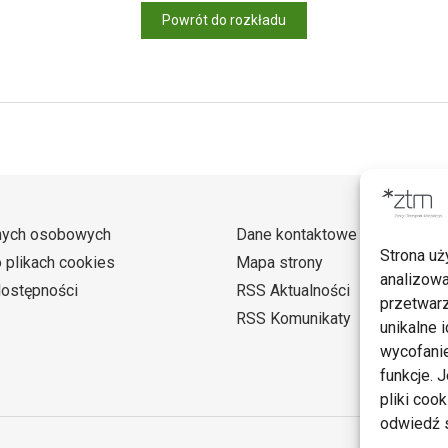
Powrót do rozkładu
nych osobowych
Dane kontaktowe
Strona uż
o plikach cookies
Mapa strony
analizowa
dostępności
RSS Aktualności
przetwarz
RSS Komunikaty
unikalne i
wycofanie
funkcje. 
pliki coo
odwiedź s