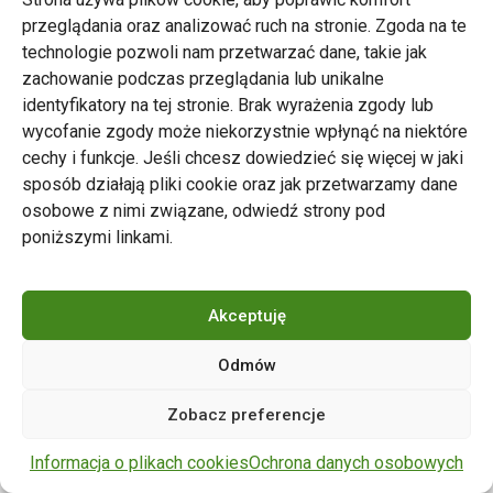
przeglądania oraz analizować ruch na stronie. Zgoda na te
technologie pozwoli nam przetwarzać dane, takie jak
zachowanie podczas przeglądania lub unikalne
Zarząd Transportu Miejskiego w Poznaniu
identyfikatory na tej stronie. Brak wyrażenia zgody lub
Napisz do nas
wycofanie zgody może niekorzystnie wpłynąć na niektóre
tel. 61 646 33 44
cechy i funkcje. Jeśli chcesz dowiedzieć się więcej w jaki
ul. Matejki 59, 60-770 Poznań
sposób działają pliki cookie oraz jak przetwarzamy dane
osobowe z nimi związane, odwiedź strony pod
poniższymi linkami.
Akceptuję
Odmów
Copyright © 2024 ZTM Poznań. Wszelkie prawa
Zobacz preferencje
zastrzeżone.
wdrożenie strony
POZitive.pl
Informacja o plikach cookies
Ochrona danych osobowych