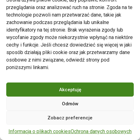
przeglądania oraz analizować ruch na stronie. Zgoda na te
technologie pozwoli nam przetwarzać dane, takie jak
zachowanie podczas przeglądania lub unikalne
Zarząd Transportu Miejskiego w Poznaniu
identyfikatory na tej stronie. Brak wyrażenia zgody lub
Napisz do nas
wycofanie zgody może niekorzystnie wpłynąć na niektóre
tel. 61 646 33 44
cechy i funkcje. Jeśli chcesz dowiedzieć się więcej w jaki
ul. Matejki 59, 60-770 Poznań
sposób działają pliki cookie oraz jak przetwarzamy dane
osobowe z nimi związane, odwiedź strony pod
poniższymi linkami.
Akceptuję
Odmów
Copyright © 2024 ZTM Poznań. Wszelkie prawa
Zobacz preferencje
zastrzeżone.
wdrożenie strony
POZitive.pl
Informacja o plikach cookies
Ochrona danych osobowych