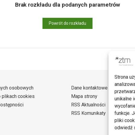
Brak rozkładu dla podanych parametrów
Powrót do rozkładu
Strona uż
analizowa
nych osobowych
Dane kontaktowe
przetwarz
o plikach cookies
Mapa strony
unikalne i
dostępności
RSS Aktualności
wycofanie
RSS Komunikaty
funkcje. 
pliki coo
odwiedź s