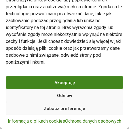
przeglądania oraz analizować ruch na stronie. Zgoda na te
technologie pozwoli nam przetwarzać dane, takie jak
zachowanie podczas przeglądania lub unikalne
Zarząd Transportu Miejskiego w Poznaniu
identyfikatory na tej stronie. Brak wyrażenia zgody lub
Napisz do nas
wycofanie zgody może niekorzystnie wpłynąć na niektóre
tel. 61 646 33 44
cechy i funkcje. Jeśli chcesz dowiedzieć się więcej w jaki
ul. Matejki 59, 60-770 Poznań
sposób działają pliki cookie oraz jak przetwarzamy dane
osobowe z nimi związane, odwiedź strony pod
poniższymi linkami.
Akceptuję
Odmów
Copyright © 2024 ZTM Poznań. Wszelkie prawa
Zobacz preferencje
zastrzeżone.
wdrożenie strony
POZitive.pl
Informacja o plikach cookies
Ochrona danych osobowych