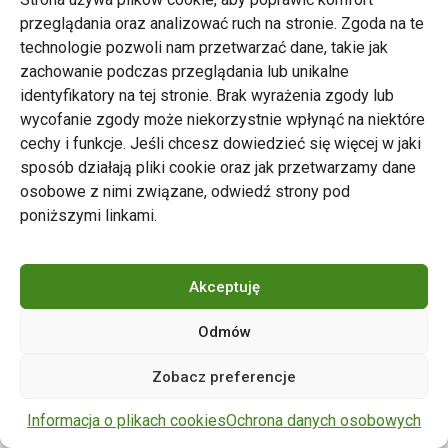
przeglądania oraz analizować ruch na stronie. Zgoda na te
technologie pozwoli nam przetwarzać dane, takie jak
zachowanie podczas przeglądania lub unikalne
Zarząd Transportu Miejskiego w Poznaniu
identyfikatory na tej stronie. Brak wyrażenia zgody lub
Napisz do nas
wycofanie zgody może niekorzystnie wpłynąć na niektóre
tel. 61 646 33 44
cechy i funkcje. Jeśli chcesz dowiedzieć się więcej w jaki
ul. Matejki 59, 60-770 Poznań
sposób działają pliki cookie oraz jak przetwarzamy dane
osobowe z nimi związane, odwiedź strony pod
poniższymi linkami.
Akceptuję
Odmów
Copyright © 2024 ZTM Poznań. Wszelkie prawa
Zobacz preferencje
zastrzeżone.
wdrożenie strony
POZitive.pl
Informacja o plikach cookies
Ochrona danych osobowych