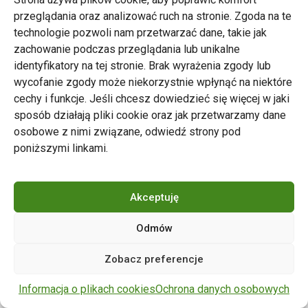
przeglądania oraz analizować ruch na stronie. Zgoda na te
technologie pozwoli nam przetwarzać dane, takie jak
zachowanie podczas przeglądania lub unikalne
Zarząd Transportu Miejskiego w Poznaniu
identyfikatory na tej stronie. Brak wyrażenia zgody lub
Napisz do nas
wycofanie zgody może niekorzystnie wpłynąć na niektóre
tel. 61 646 33 44
cechy i funkcje. Jeśli chcesz dowiedzieć się więcej w jaki
ul. Matejki 59, 60-770 Poznań
sposób działają pliki cookie oraz jak przetwarzamy dane
osobowe z nimi związane, odwiedź strony pod
poniższymi linkami.
Akceptuję
Odmów
Copyright © 2024 ZTM Poznań. Wszelkie prawa
Zobacz preferencje
zastrzeżone.
wdrożenie strony
POZitive.pl
Informacja o plikach cookies
Ochrona danych osobowych