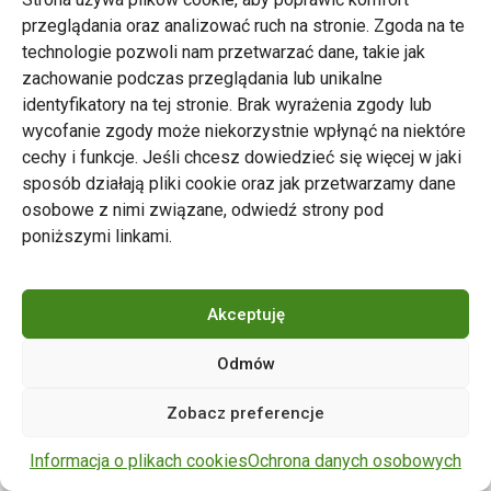
przeglądania oraz analizować ruch na stronie. Zgoda na te
technologie pozwoli nam przetwarzać dane, takie jak
zachowanie podczas przeglądania lub unikalne
Zarząd Transportu Miejskiego w Poznaniu
identyfikatory na tej stronie. Brak wyrażenia zgody lub
Napisz do nas
wycofanie zgody może niekorzystnie wpłynąć na niektóre
tel. 61 646 33 44
cechy i funkcje. Jeśli chcesz dowiedzieć się więcej w jaki
ul. Matejki 59, 60-770 Poznań
sposób działają pliki cookie oraz jak przetwarzamy dane
osobowe z nimi związane, odwiedź strony pod
poniższymi linkami.
Akceptuję
Odmów
Copyright © 2024 ZTM Poznań. Wszelkie prawa
Zobacz preferencje
zastrzeżone.
wdrożenie strony
POZitive.pl
Informacja o plikach cookies
Ochrona danych osobowych