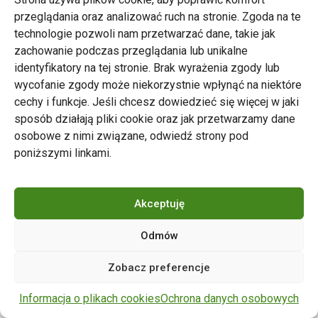
przeglądania oraz analizować ruch na stronie. Zgoda na te
technologie pozwoli nam przetwarzać dane, takie jak
zachowanie podczas przeglądania lub unikalne
Zarząd Transportu Miejskiego w Poznaniu
identyfikatory na tej stronie. Brak wyrażenia zgody lub
Napisz do nas
wycofanie zgody może niekorzystnie wpłynąć na niektóre
tel. 61 646 33 44
cechy i funkcje. Jeśli chcesz dowiedzieć się więcej w jaki
ul. Matejki 59, 60-770 Poznań
sposób działają pliki cookie oraz jak przetwarzamy dane
osobowe z nimi związane, odwiedź strony pod
poniższymi linkami.
Akceptuję
Odmów
Copyright © 2024 ZTM Poznań. Wszelkie prawa
Zobacz preferencje
zastrzeżone.
wdrożenie strony
POZitive.pl
Informacja o plikach cookies
Ochrona danych osobowych