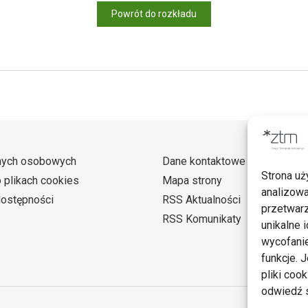
Powrót do rozkładu
nych osobowych
Dane kontaktowe
Strona uż
o plikach cookies
Mapa strony
analizowa
dostępności
RSS Aktualności
przetwarz
RSS Komunikaty
unikalne i
wycofanie
funkcje. 
pliki coo
odwiedź s