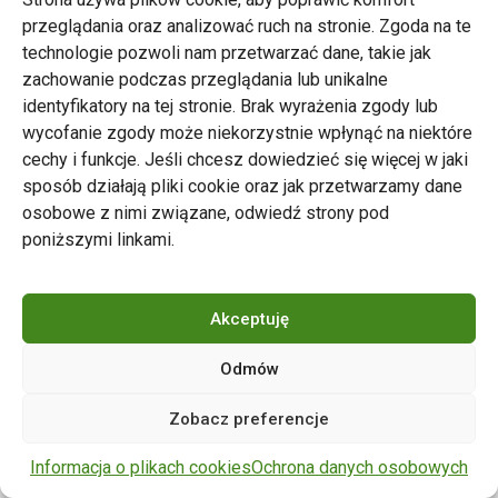
przeglądania oraz analizować ruch na stronie. Zgoda na te
technologie pozwoli nam przetwarzać dane, takie jak
zachowanie podczas przeglądania lub unikalne
Zarząd Transportu Miejskiego w Poznaniu
identyfikatory na tej stronie. Brak wyrażenia zgody lub
Napisz do nas
wycofanie zgody może niekorzystnie wpłynąć na niektóre
tel. 61 646 33 44
cechy i funkcje. Jeśli chcesz dowiedzieć się więcej w jaki
ul. Matejki 59, 60-770 Poznań
sposób działają pliki cookie oraz jak przetwarzamy dane
osobowe z nimi związane, odwiedź strony pod
poniższymi linkami.
Akceptuję
Odmów
Copyright © 2024 ZTM Poznań. Wszelkie prawa
Zobacz preferencje
zastrzeżone.
wdrożenie strony
POZitive.pl
Informacja o plikach cookies
Ochrona danych osobowych