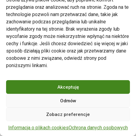
przeglądania oraz analizować ruch na stronie. Zgoda na te
technologie pozwoli nam przetwarzać dane, takie jak
zachowanie podczas przeglądania lub unikalne
Zarząd Transportu Miejskiego w Poznaniu
identyfikatory na tej stronie. Brak wyrażenia zgody lub
Napisz do nas
wycofanie zgody może niekorzystnie wpłynąć na niektóre
tel. 61 646 33 44
cechy i funkcje. Jeśli chcesz dowiedzieć się więcej w jaki
ul. Matejki 59, 60-770 Poznań
sposób działają pliki cookie oraz jak przetwarzamy dane
osobowe z nimi związane, odwiedź strony pod
poniższymi linkami.
Akceptuję
Odmów
Copyright © 2024 ZTM Poznań. Wszelkie prawa
Zobacz preferencje
zastrzeżone.
wdrożenie strony
POZitive.pl
Informacja o plikach cookies
Ochrona danych osobowych