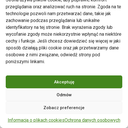
przeglądania oraz analizować ruch na stronie. Zgoda na te
technologie pozwoli nam przetwarzać dane, takie jak
zachowanie podczas przeglądania lub unikalne
Zarząd Transportu Miejskiego w Poznaniu
identyfikatory na tej stronie. Brak wyrażenia zgody lub
Napisz do nas
wycofanie zgody może niekorzystnie wpłynąć na niektóre
tel. 61 646 33 44
cechy i funkcje. Jeśli chcesz dowiedzieć się więcej w jaki
ul. Matejki 59, 60-770 Poznań
sposób działają pliki cookie oraz jak przetwarzamy dane
osobowe z nimi związane, odwiedź strony pod
poniższymi linkami.
Akceptuję
Odmów
Copyright © 2024 ZTM Poznań. Wszelkie prawa
Zobacz preferencje
zastrzeżone.
wdrożenie strony
POZitive.pl
Informacja o plikach cookies
Ochrona danych osobowych