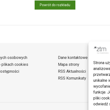
Powrót do rozkładu
nych osobowych
Dane kontaktowe
Strona uż
o plikach cookies
Mapa strony
analizowa
dostępności
RSS Aktualności
przetwarz
RSS Komunikaty
unikalne i
wycofanie
funkcje. 
pliki coo
odwiedź s