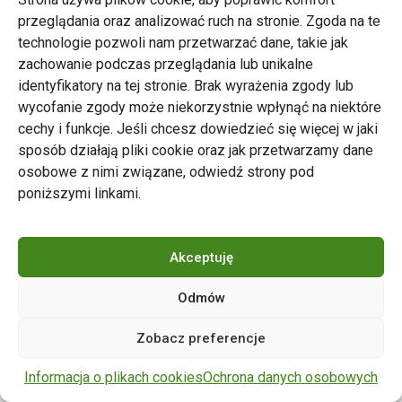
przeglądania oraz analizować ruch na stronie. Zgoda na te
technologie pozwoli nam przetwarzać dane, takie jak
zachowanie podczas przeglądania lub unikalne
Zarząd Transportu Miejskiego w Poznaniu
identyfikatory na tej stronie. Brak wyrażenia zgody lub
Napisz do nas
wycofanie zgody może niekorzystnie wpłynąć na niektóre
tel. 61 646 33 44
cechy i funkcje. Jeśli chcesz dowiedzieć się więcej w jaki
ul. Matejki 59, 60-770 Poznań
sposób działają pliki cookie oraz jak przetwarzamy dane
osobowe z nimi związane, odwiedź strony pod
poniższymi linkami.
Akceptuję
Odmów
Copyright © 2024 ZTM Poznań. Wszelkie prawa
Zobacz preferencje
zastrzeżone.
wdrożenie strony
POZitive.pl
Informacja o plikach cookies
Ochrona danych osobowych