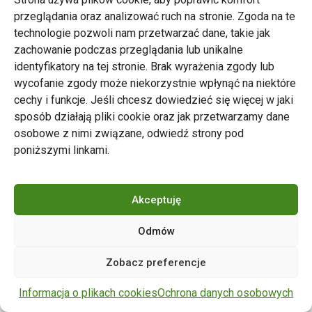
przeglądania oraz analizować ruch na stronie. Zgoda na te
technologie pozwoli nam przetwarzać dane, takie jak
zachowanie podczas przeglądania lub unikalne
Zarząd Transportu Miejskiego w Poznaniu
identyfikatory na tej stronie. Brak wyrażenia zgody lub
Napisz do nas
wycofanie zgody może niekorzystnie wpłynąć na niektóre
tel. 61 646 33 44
cechy i funkcje. Jeśli chcesz dowiedzieć się więcej w jaki
ul. Matejki 59, 60-770 Poznań
sposób działają pliki cookie oraz jak przetwarzamy dane
osobowe z nimi związane, odwiedź strony pod
poniższymi linkami.
Akceptuję
Odmów
Copyright © 2024 ZTM Poznań. Wszelkie prawa
Zobacz preferencje
zastrzeżone.
wdrożenie strony
POZitive.pl
Informacja o plikach cookies
Ochrona danych osobowych