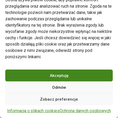
przeglądania oraz analizować ruch na stronie. Zgoda na te
technologie pozwoli nam przetwarzać dane, takie jak
zachowanie podczas przeglądania lub unikalne
Zarząd Transportu Miejskiego w Poznaniu
identyfikatory na tej stronie. Brak wyrażenia zgody lub
Napisz do nas
wycofanie zgody może niekorzystnie wpłynąć na niektóre
tel. 61 646 33 44
cechy i funkcje. Jeśli chcesz dowiedzieć się więcej w jaki
ul. Matejki 59, 60-770 Poznań
sposób działają pliki cookie oraz jak przetwarzamy dane
osobowe z nimi związane, odwiedź strony pod
poniższymi linkami.
Akceptuję
Odmów
Copyright © 2024 ZTM Poznań. Wszelkie prawa
Zobacz preferencje
zastrzeżone.
wdrożenie strony
POZitive.pl
Informacja o plikach cookies
Ochrona danych osobowych