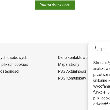
Powrót do rozkładu
nych osobowych
Dane kontaktowe
Strona uż
o plikach cookies
Mapa strony
analizowa
dostępności
RSS Aktualności
przetwarz
RSS Komunikaty
unikalne i
wycofanie
funkcje. 
pliki coo
odwiedź s