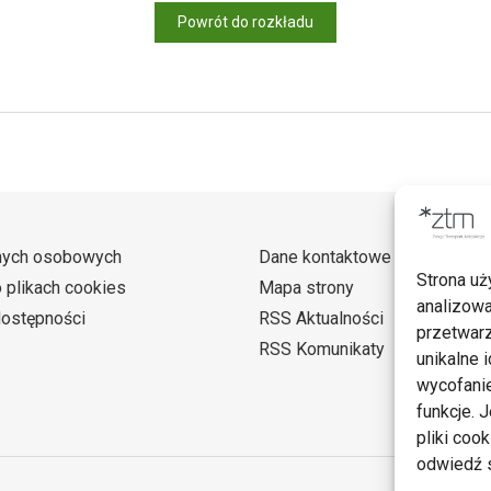
Powrót do rozkładu
nych osobowych
Dane kontaktowe
Strona uż
o plikach cookies
Mapa strony
analizowa
dostępności
RSS Aktualności
przetwarz
RSS Komunikaty
unikalne i
wycofanie
funkcje. 
pliki coo
odwiedź s