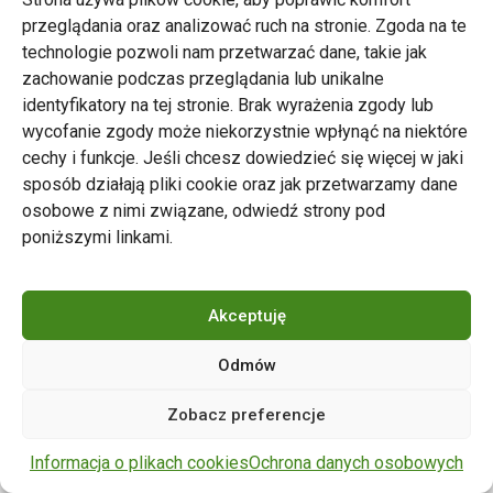
przeglądania oraz analizować ruch na stronie. Zgoda na te
technologie pozwoli nam przetwarzać dane, takie jak
zachowanie podczas przeglądania lub unikalne
Zarząd Transportu Miejskiego w Poznaniu
identyfikatory na tej stronie. Brak wyrażenia zgody lub
Napisz do nas
wycofanie zgody może niekorzystnie wpłynąć na niektóre
tel. 61 646 33 44
cechy i funkcje. Jeśli chcesz dowiedzieć się więcej w jaki
ul. Matejki 59, 60-770 Poznań
sposób działają pliki cookie oraz jak przetwarzamy dane
osobowe z nimi związane, odwiedź strony pod
poniższymi linkami.
Akceptuję
Odmów
Copyright © 2024 ZTM Poznań. Wszelkie prawa
Zobacz preferencje
zastrzeżone.
wdrożenie strony
POZitive.pl
Informacja o plikach cookies
Ochrona danych osobowych