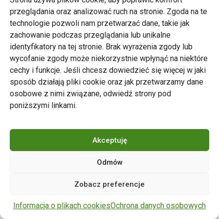
przeglądania oraz analizować ruch na stronie. Zgoda na te
technologie pozwoli nam przetwarzać dane, takie jak
zachowanie podczas przeglądania lub unikalne
Zarząd Transportu Miejskiego w Poznaniu
identyfikatory na tej stronie. Brak wyrażenia zgody lub
Napisz do nas
wycofanie zgody może niekorzystnie wpłynąć na niektóre
tel. 61 646 33 44
cechy i funkcje. Jeśli chcesz dowiedzieć się więcej w jaki
ul. Matejki 59, 60-770 Poznań
sposób działają pliki cookie oraz jak przetwarzamy dane
osobowe z nimi związane, odwiedź strony pod
poniższymi linkami.
Akceptuję
Odmów
Copyright © 2024 ZTM Poznań. Wszelkie prawa
Zobacz preferencje
zastrzeżone.
wdrożenie strony
POZitive.pl
Informacja o plikach cookies
Ochrona danych osobowych