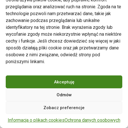
przeglądania oraz analizować ruch na stronie. Zgoda na te
technologie pozwoli nam przetwarzać dane, takie jak
zachowanie podczas przeglądania lub unikalne
Zarząd Transportu Miejskiego w Poznaniu
identyfikatory na tej stronie. Brak wyrażenia zgody lub
Napisz do nas
wycofanie zgody może niekorzystnie wpłynąć na niektóre
tel. 61 646 33 44
cechy i funkcje. Jeśli chcesz dowiedzieć się więcej w jaki
ul. Matejki 59, 60-770 Poznań
sposób działają pliki cookie oraz jak przetwarzamy dane
osobowe z nimi związane, odwiedź strony pod
poniższymi linkami.
Akceptuję
Odmów
Copyright © 2024 ZTM Poznań. Wszelkie prawa
Zobacz preferencje
zastrzeżone.
wdrożenie strony
POZitive.pl
Informacja o plikach cookies
Ochrona danych osobowych