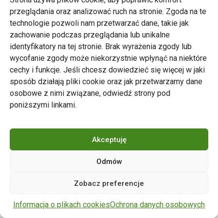
przeglądania oraz analizować ruch na stronie. Zgoda na te
technologie pozwoli nam przetwarzać dane, takie jak
zachowanie podczas przeglądania lub unikalne
Zarząd Transportu Miejskiego w Poznaniu
identyfikatory na tej stronie. Brak wyrażenia zgody lub
Napisz do nas
wycofanie zgody może niekorzystnie wpłynąć na niektóre
tel. 61 646 33 44
cechy i funkcje. Jeśli chcesz dowiedzieć się więcej w jaki
ul. Matejki 59, 60-770 Poznań
sposób działają pliki cookie oraz jak przetwarzamy dane
osobowe z nimi związane, odwiedź strony pod
poniższymi linkami.
Akceptuję
Odmów
Copyright © 2024 ZTM Poznań. Wszelkie prawa
Zobacz preferencje
zastrzeżone.
wdrożenie strony
POZitive.pl
Informacja o plikach cookies
Ochrona danych osobowych