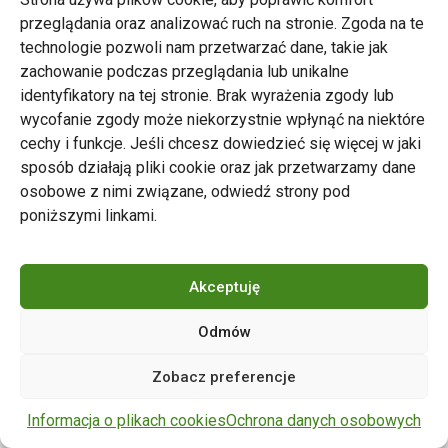
przeglądania oraz analizować ruch na stronie. Zgoda na te
technologie pozwoli nam przetwarzać dane, takie jak
zachowanie podczas przeglądania lub unikalne
Zarząd Transportu Miejskiego w Poznaniu
identyfikatory na tej stronie. Brak wyrażenia zgody lub
Napisz do nas
wycofanie zgody może niekorzystnie wpłynąć na niektóre
tel. 61 646 33 44
cechy i funkcje. Jeśli chcesz dowiedzieć się więcej w jaki
ul. Matejki 59, 60-770 Poznań
sposób działają pliki cookie oraz jak przetwarzamy dane
osobowe z nimi związane, odwiedź strony pod
poniższymi linkami.
Akceptuję
Odmów
Copyright © 2024 ZTM Poznań. Wszelkie prawa
Zobacz preferencje
zastrzeżone.
wdrożenie strony
POZitive.pl
Informacja o plikach cookies
Ochrona danych osobowych