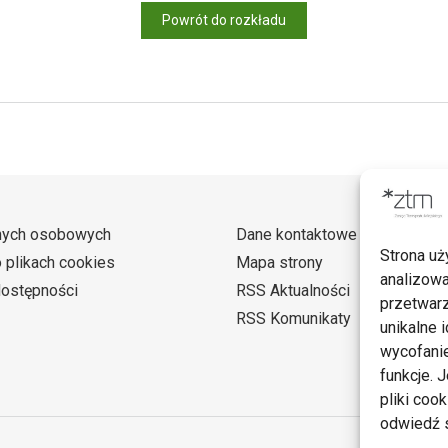
Powrót do rozkładu
nych osobowych
Dane kontaktowe
Strona uż
o plikach cookies
Mapa strony
analizowa
dostępności
RSS Aktualności
przetwarz
RSS Komunikaty
unikalne i
wycofanie
funkcje. 
pliki coo
odwiedź s