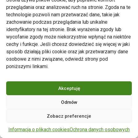
przeglądania oraz analizować ruch na stronie. Zgoda na te
technologie pozwoli nam przetwarzać dane, takie jak
zachowanie podczas przeglądania lub unikalne
Zarząd Transportu Miejskiego w Poznaniu
identyfikatory na tej stronie. Brak wyrażenia zgody lub
Napisz do nas
wycofanie zgody może niekorzystnie wpłynąć na niektóre
tel. 61 646 33 44
cechy i funkcje. Jeśli chcesz dowiedzieć się więcej w jaki
ul. Matejki 59, 60-770 Poznań
sposób działają pliki cookie oraz jak przetwarzamy dane
osobowe z nimi związane, odwiedź strony pod
poniższymi linkami.
Akceptuję
Odmów
Copyright © 2024 ZTM Poznań. Wszelkie prawa
Zobacz preferencje
zastrzeżone.
wdrożenie strony
POZitive.pl
Informacja o plikach cookies
Ochrona danych osobowych